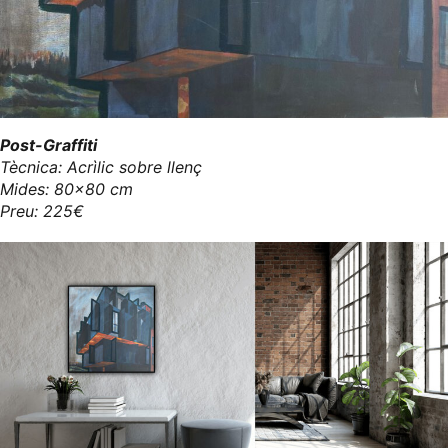
Post-Graffiti
Tècnica: Acrìlic sobre llenç
Mides: 80x80 cm
Preu: 225€