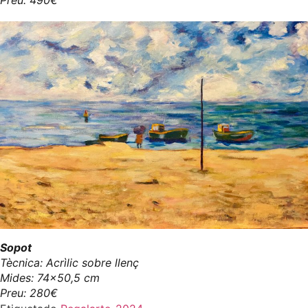
Sopot
Tècnica: Acrìlic sobre llenç
Mides: 74x50,5 cm
Preu: 280€