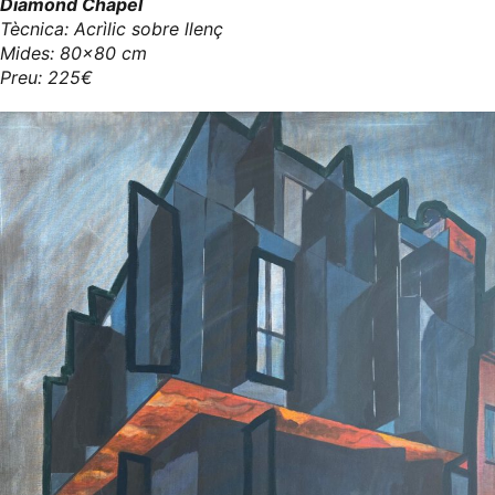
Diamond Chapel
Tècnica: Acrìlic sobre llenç
Mides: 80x80 cm
Preu: 225€