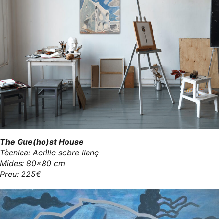
The Gue(ho)st House
Tècnica: Acrìlic sobre llenç
Mides: 80x80 cm
Preu: 225€