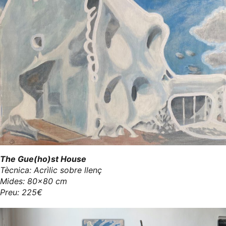
The Gue(ho)st House
Tècnica: Acrìlic sobre llenç
Mides: 80x80 cm
Preu: 225€