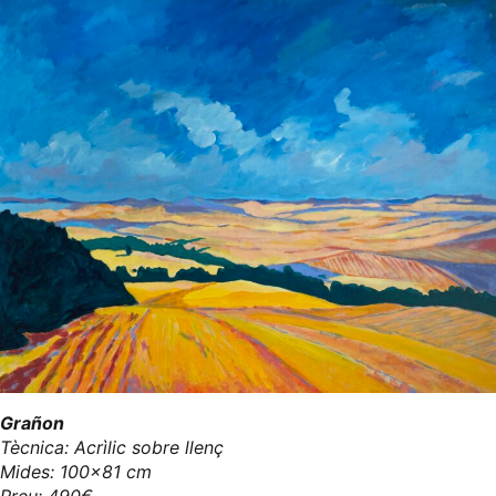
Grañon
Tècnica: Acrìlic sobre llenç
Mides: 100x81 cm
Preu: 490€